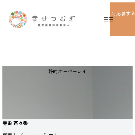
内
容
応募する
応募す
を
ス
キ
グ
グ
ッ
ル
ル
プ
ー
ー
プ
プ
リ
リ
静的オーバーレイ
ン
ン
ク
ク
寺田 百々香
保育士 ／ and ここる 大府