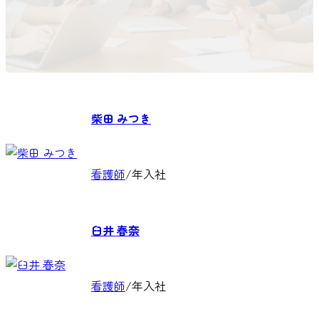
柴田 みつき
看護師
/
年入社
臼井 春奈
看護師
/
年入社