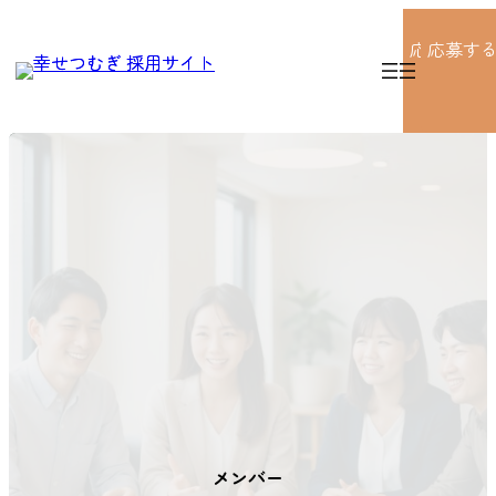
内
容
応募する
応募す
を
ス
キ
グ
グ
ッ
ル
ル
プ
ー
ー
プ
プ
リ
リ
ン
ン
ク
ク
メンバー